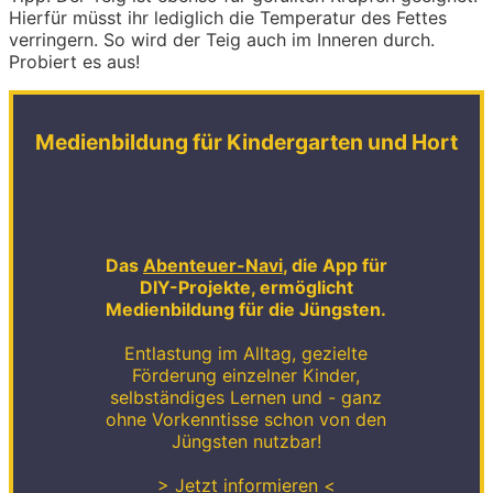
Hierfür müsst ihr lediglich die Temperatur des Fettes
verringern. So wird der Teig auch im Inneren durch.
Probiert es aus!
Medienbildung für Kindergarten und Hort
Das
Abenteuer-Navi
, die App für
DIY-Projekte, ermöglicht
Medienbildung für die Jüngsten.
Entlastung im Alltag, gezielte
Förderung einzelner Kinder,
selbständiges Lernen und - ganz
ohne Vorkenntisse schon von den
Jüngsten nutzbar!
> Jetzt informieren <