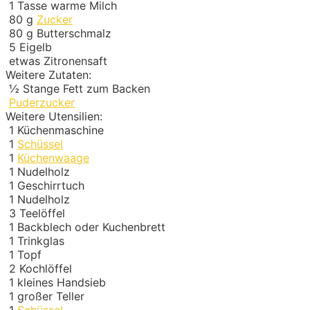
1
Tasse warme Milch
80
g
Zucker
80
g
Butterschmalz
5
Eigelb
etwas Zitronensaft
Weitere Zutaten:
½
Stange Fett zum Backen
Puderzucker
Weitere Utensilien:
1
Küchenmaschine
1
Schüssel
1
Küchenwaage
1
Nudelholz
1
Geschirrtuch
1
Nudelholz
3
Teelöffel
1
Backblech oder Kuchenbrett
1
Trinkglas
1
Topf
2
Kochlöffel
1
kleines Handsieb
1
großer Teller
1
Schüssel