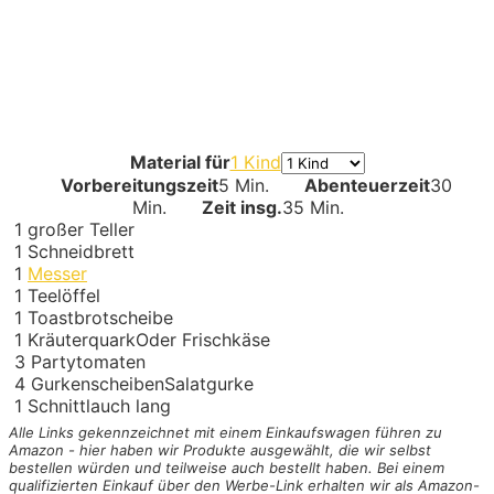
Material für
1 Kind
Vorbereitungszeit
5 Min.
Abenteuerzeit
30
Min.
Zeit insg.
35 Min.
1
großer Teller
1
Schneidbrett
1
Messer
1
Teelöffel
1
Toastbrotscheibe
1
Kräuterquark
Oder Frischkäse
3
Partytomaten
4
Gurkenscheiben
Salatgurke
1
Schnittlauch lang
Alle Links gekennzeichnet mit einem Einkaufswagen
führen zu
Amazon - hier haben wir Produkte ausgewählt, die wir selbst
bestellen würden und teilweise auch bestellt haben. Bei einem
qualifizierten Einkauf über den Werbe-Link erhalten wir als Amazon-