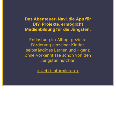
Das
Abenteuer-Navi
, die App für
DIY-Projekte, ermöglicht
Medienbildung für die Jüngsten.
Entlastung im Alltag, gezielte
Förderung einzelner Kinder,
selbständiges Lernen und - ganz
ohne Vorkenntisse schon von den
Jüngsten nutzbar!
> Jetzt informieren <