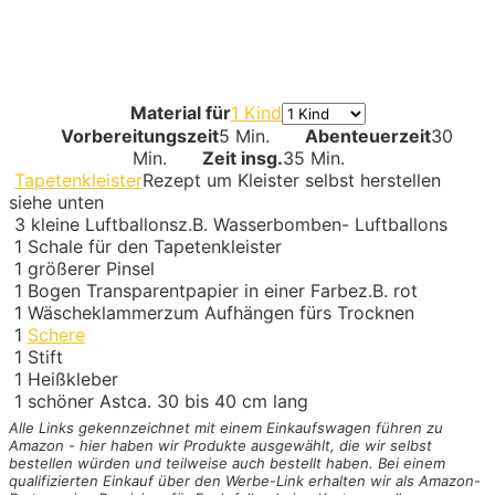
Material für
1 Kind
Vorbereitungszeit
5 Min.
Abenteuerzeit
30
Min.
Zeit insg.
35 Min.
Tapetenkleister
Rezept um Kleister selbst herstellen
siehe unten
3
kleine Luftballons
z.B. Wasserbomben- Luftballons
1
Schale für den Tapetenkleister
1
größerer Pinsel
1
Bogen Transparentpapier in einer Farbe
z.B. rot
1
Wäscheklammer
zum Aufhängen fürs Trocknen
1
Schere
1
Stift
1
Heißkleber
1
schöner Ast
ca. 30 bis 40 cm lang
Alle Links gekennzeichnet mit einem Einkaufswagen
führen zu
Amazon - hier haben wir Produkte ausgewählt, die wir selbst
bestellen würden und teilweise auch bestellt haben. Bei einem
qualifizierten Einkauf über den Werbe-Link erhalten wir als Amazon-