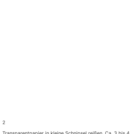
2
Transparentpapier in kleine Schnipsel reißen. Ca. 3 bis 4