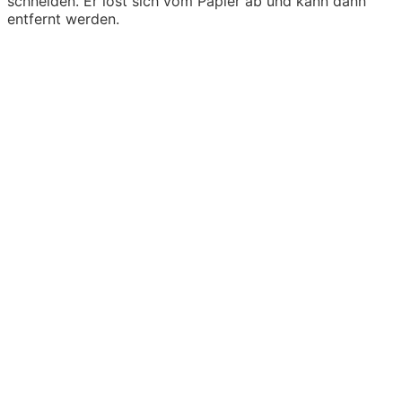
schneiden. Er löst sich vom Papier ab und kann dann
entfernt werden.