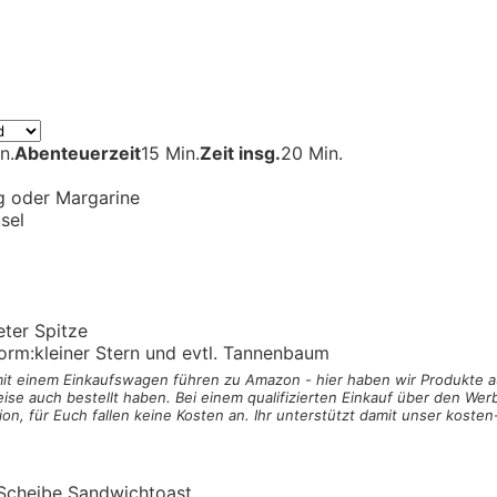
n.
Abenteuerzeit
15 Min.
Zeit insg.
20 Min.
ig
oder Margarine
sel
ter Spitze
orm:
kleiner Stern und evtl. Tannenbaum
 mit einem Einkaufswagen
führen zu Amazon - hier haben wir Produkte a
ise auch bestellt haben. Bei einem qualifizierten Einkauf über den Werb
on, für Euch fallen keine Kosten an. Ihr unterstützt damit unser koste
Scheibe Sandwichtoast.