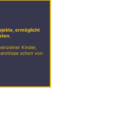
ojekte, ermöglicht
sten.
einzelner Kinder,
kenntisse schon von