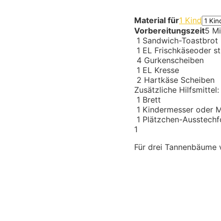
Material für
1 Kind
Vorbereitungszeit
5 Mi
1
Sandwich-Toastbrot
1
EL
Frischkäse
oder st
4
Gurkenscheiben
1
EL
Kresse
2
Hartkäse Scheiben
Zusätzliche Hilfsmittel:
1
Brett
1
Kindermesser
oder M
1
Plätzchen-Ausstech
1
Für drei Tannenbäume 