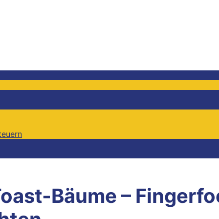
teuern
teuern
Toast-Bäume – Fingerfo