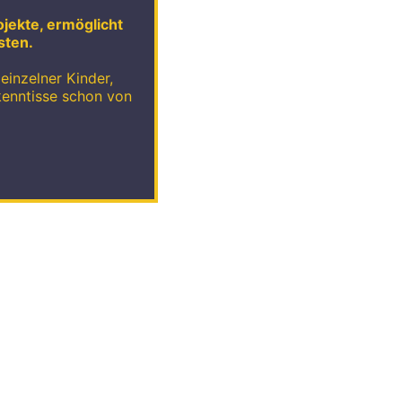
ojekte, ermöglicht
sten.
einzelner Kinder,
kenntisse schon von