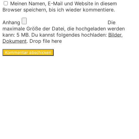
Meinen Namen, E-Mail und Website in diesem
Browser speichern, bis ich wieder kommentiere.
Anhang
Die
maximale Größe der Datei, die hochgeladen werden
kann: 5 MB.
Du kannst folgendes hochladen:
Bilder
,
Dokument
.
Drop file here
Ideen und Angebote für
Kinder
Die langen Tage der Kindheit sind geprägt von
kleinen und großen Abenteuern. Sie sind voller
Geschichten von Mut und Neugier, Aufregung
und Freude. Kinder experimentieren, trainieren
und zeigen uns wilde Tiere und liebe