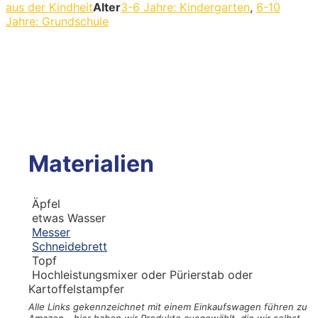
aus der Kindheit
Alter
3-6 Jahre: Kindergarten
,
6-10
Jahre: Grundschule
Materialien
Äpfel
etwas Wasser
Messer
Schneidebrett
Topf
Hochleistungsmixer oder Pürierstab
oder
Kartoffelstampfer
Alle Links gekennzeichnet mit einem Einkaufswagen
führen zu
Amazon - hier haben wir Produkte ausgewählt, die wir selbst