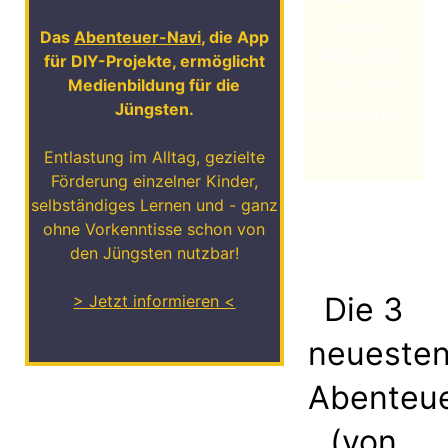
großen
Das
Abenteuer-Navi
, die App
Aufwand.
für DIY-Projekte, ermöglicht
Lass Dich
Medienbildung für die
Jüngsten.
inspirieren…
Entlastung im Alltag, gezielte
Förderung einzelner Kinder,
selbständiges Lernen und - ganz
ohne Vorkenntisse schon von
den Jüngsten nutzbar!
Die 3
> Jetzt informieren <
neueste
Abenteu
(von