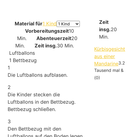
Zeit
Material für
1 Kind
insg.
20
Vorbereitungszeit
10
Min.
Min.
Abenteuerzeit
20
Min.
Zeit insg.
30 Min.
Kürbisgesicht
Luftballons
aus einer
1
Bettbezug
3.2
Mandarine
1
Tausend mal &
Die Luftballons aufblasen.
(0)
2
Die Kinder stecken die
Luftballons in den Bettbezug.
Bettbezug schließen.
3
Den Bettbezug mit den
Luftballons auf den Boden legen.