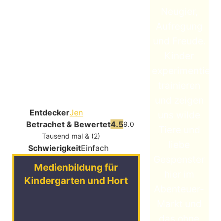
Neugier,
Aufregung
und Freude.
Kinder
experimentiere
trainieren
und zeigen
Entdecker
Jen
uns wilde
Betrachet & Bewertet
4.5
9.0
Tiere und
Tausend mal & (2)
liebe
Schwierigkeit
Einfach
Gespenster
Medienbildung für
hier im
Kindergarten und Hort
Abenteuer-
Markt und
das ohne