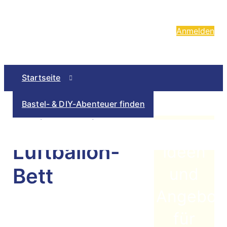
Anmelden
Startseite
Bastel- & DIY-Abenteuer finden
Spielen im
Login-Bereich
Unsere App
Luftballon-
Ideen
Kontakt
Bett
und
Angebot
für