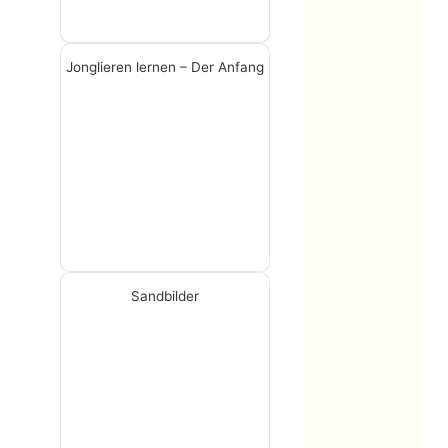
Kinderlachen
genießen,
Jonglieren lernen – Der Anfang
Freudentänze
feiern,
aufgeschlagen
Knie
verarzten
und
dreckige
Fingernägel
Sandbilder
bürsten.
Unsere
Ideen sollen
Krippen-,
Kindergarten-