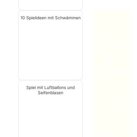
10 Spielideen mit Schwämmen
Ein
großer
Dank
an alle
die dazu
Spiel mit Luftballons und
Seifenblasen
beitragen,
dass unsere
Kinder
Abenteuer
erleben. Die