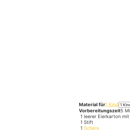
Material für
1 Kind
Vorbereitungszeit
5 Mi
1
leerer Eierkarton mit
1
Stift
1
Schere