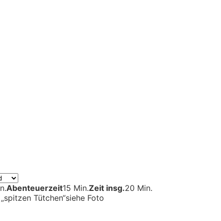
n.
Abenteuerzeit
15 Min.
Zeit insg.
20 Min.
 „spitzen Tütchen“
siehe Foto