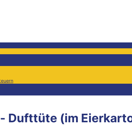
teuern
teuern
- Dufttüte (im Eierkart