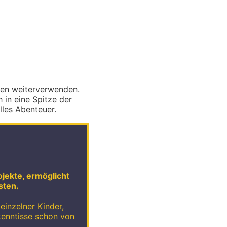
chen weiterverwenden.
 in eine Spitze der
lles Abenteuer.
ojekte, ermöglicht
sten.
einzelner Kinder,
kenntisse schon von