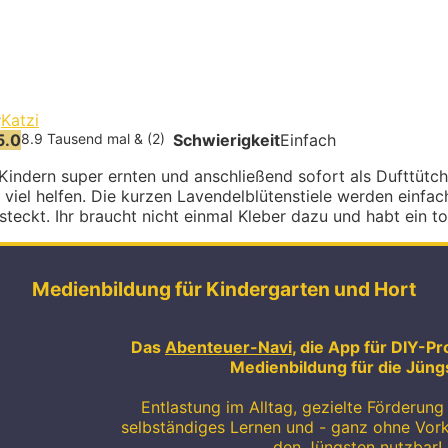
r
Katzi
5.0
8.9 Tausend mal & (2)
Schwierigkeit
Einfach
 Kindern super ernten und anschließend sofort als Dufttüt
viel helfen. Die kurzen Lavendelblütenstiele werden einfach
teckt. Ihr braucht nicht einmal Kleber dazu und habt ein to
Medienbildung für Kindergarten und Hort
Das
Abenteuer-Navi
, die App für DIY-Pr
Medienbildung für die Jüng
Entlastung im Alltag, gezielte Förderung 
selbständiges Lernen und - ganz ohne Vor
den Jüngsten nutzbar!