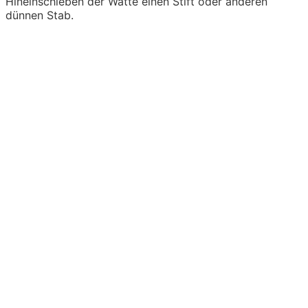
Hineinschieben der Watte einen Stift oder anderen
dünnen Stab.