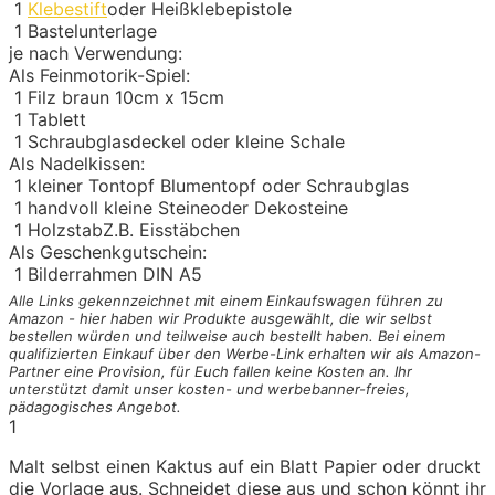
1
Klebestift
oder Heißklebepistole
1
Bastelunterlage
je nach Verwendung:
Als Feinmotorik-Spiel:
1
Filz braun 10cm x 15cm
1
Tablett
1
Schraubglasdeckel
oder kleine Schale
Als Nadelkissen:
1
kleiner Tontopf
Blumentopf oder Schraubglas
1
handvoll kleine Steine
oder Dekosteine
1
Holzstab
Z.B. Eisstäbchen
Als Geschenkgutschein:
1
Bilderrahmen DIN A5
Alle Links gekennzeichnet mit einem Einkaufswagen
führen zu
Amazon - hier haben wir Produkte ausgewählt, die wir selbst
bestellen würden und teilweise auch bestellt haben. Bei einem
qualifizierten Einkauf über den Werbe-Link erhalten wir als Amazon-
Partner eine Provision, für Euch fallen keine Kosten an. Ihr
unterstützt damit unser kosten- und werbebanner-freies,
pädagogisches Angebot.
1
Malt selbst einen Kaktus auf ein Blatt Papier oder druckt
die Vorlage aus. Schneidet diese aus und schon könnt ihr