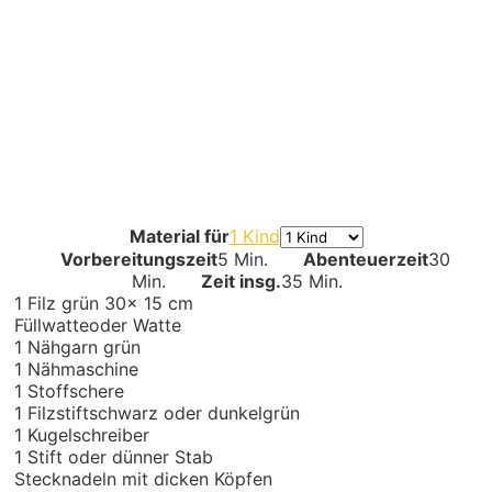
Material für
1 Kind
Vorbereitungszeit
5 Min.
Abenteuerzeit
30
Min.
Zeit insg.
35 Min.
1
Filz grün 30x 15 cm
Füllwatte
oder Watte
1
Nähgarn grün
1
Nähmaschine
1
Stoffschere
1
Filzstift
schwarz oder dunkelgrün
1
Kugelschreiber
1
Stift oder dünner Stab
Stecknadeln mit dicken Köpfen