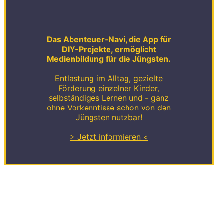
Das
Abenteuer-Navi
, die App für
DIY-Projekte, ermöglicht
Medienbildung für die Jüngsten.
Entlastung im Alltag, gezielte
Förderung einzelner Kinder,
selbständiges Lernen und - ganz
ohne Vorkenntisse schon von den
Jüngsten nutzbar!
> Jetzt informieren <