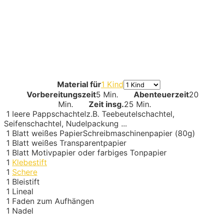
Material für
1 Kind
Vorbereitungszeit
5 Min.
Abenteuerzeit
20
Min.
Zeit insg.
25 Min.
1
leere Pappschachtel
z.B. Teebeutelschachtel,
Seifenschachtel, Nudelpackung ...
1
Blatt weißes Papier
Schreibmaschinenpapier (80g)
1
Blatt weißes Transparentpapier
1
Blatt Motivpapier
oder farbiges Tonpapier
1
Klebestift
1
Schere
1
Bleistift
1
Lineal
1
Faden zum Aufhängen
1
Nadel