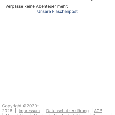
Verpasse keine Abenteuer mehr:
Unsere Flaschenpost
Ein großer Dank an alle
die dazu beitragen, dass unsere Kinder
Abenteuer erleben. Die Kinderlachen genießen,
Freudentänze feiern, aufgeschlagene Knie
verarzten und dreckige Fingernägel bürsten.
Unsere Ideen sollen Krippen-, Kindergarten-
und Grundschulkindern Abenteuer ermöglichen.
Copyright ©2020-
2026 |
Impressum
|
Datenschutzerklärung
|
AGB