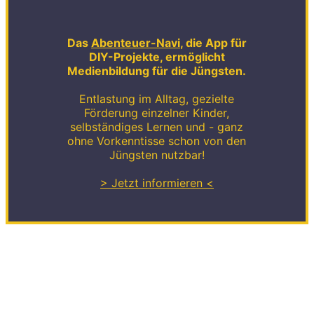
Das
Abenteuer-Navi
, die App für
DIY-Projekte, ermöglicht
Medienbildung für die Jüngsten.
Entlastung im Alltag, gezielte
Förderung einzelner Kinder,
selbständiges Lernen und - ganz
ohne Vorkenntisse schon von den
Jüngsten nutzbar!
> Jetzt informieren <