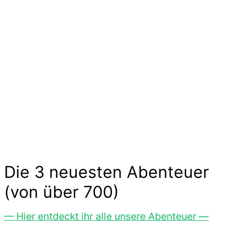
Kinder
Die langen Tage der Kindheit sind geprägt von
kleinen und großen Abenteuern. Sie sind voller
Geschichten von Mut und Neugier, Aufregung
und Freude. Kinder experimentieren, trainieren
und zeigen uns wilde Tiere und liebe
Gespenster hier im Abenteuer-Markt und das
ohne großen Aufwand. Lass Dich inspirieren…
Die 3 neuesten Abenteuer
(von über 700)
— Hier entdeckt ihr alle unsere Abenteuer —