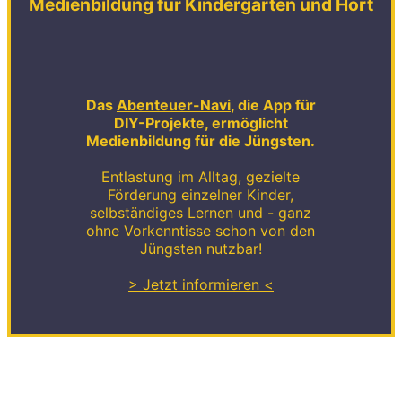
Medienbildung für Kindergarten und Hort
Das
Abenteuer-Navi
, die App für
DIY-Projekte, ermöglicht
Medienbildung für die Jüngsten.
Entlastung im Alltag, gezielte
Förderung einzelner Kinder,
selbständiges Lernen und - ganz
ohne Vorkenntisse schon von den
Jüngsten nutzbar!
> Jetzt informieren <