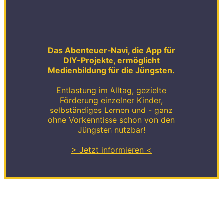
Das
Abenteuer-Navi
, die App für
DIY-Projekte, ermöglicht
Medienbildung für die Jüngsten.
Entlastung im Alltag, gezielte
Förderung einzelner Kinder,
selbständiges Lernen und - ganz
ohne Vorkenntisse schon von den
Jüngsten nutzbar!
> Jetzt informieren <