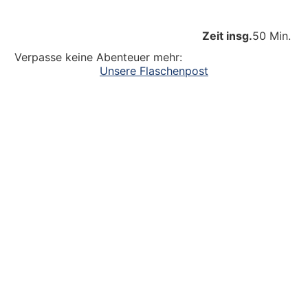
Zeit insg.
50 Min.
Verpasse keine Abenteuer mehr:
Unsere Flaschenpost
Ein großer Dank an alle
die dazu beitragen, dass unsere Kinder
Abenteuer erleben. Die Kinderlachen genießen,
Freudentänze feiern, aufgeschlagene Knie
verarzten und dreckige Fingernägel bürsten.
Unsere Ideen sollen Krippen-, Kindergarten-
und Grundschulkindern Abenteuer ermöglichen.