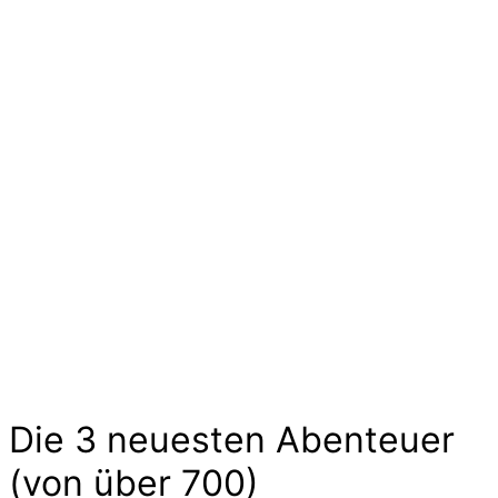
Ideen und Angebote für
Kinder
Die langen Tage der Kindheit sind geprägt von
kleinen und großen Abenteuern. Sie sind voller
Geschichten von Mut und Neugier, Aufregung
und Freude. Kinder experimentieren, trainieren
und zeigen uns wilde Tiere und liebe
Gespenster hier im Abenteuer-Markt und das
ohne großen Aufwand. Lass Dich inspirieren…
Die 3 neuesten Abenteuer
(von über 700)