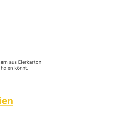
tern aus Eierkarton
 holen könnt.
ien