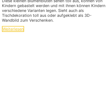
Diese kleinen Blumenblüten sehen toll aus, können von
Kindern gebastelt werden und mit ihnen können Kindern
verschiedene Varianten legen. Sieht auch als
Tischdekoration toll aus oder aufgeklebt als 3D-
Wandbild zum Verschenken.
Weiterlesen
Ideen und Angebote für
Kinder
Die langen Tage der Kindheit sind geprägt von
kleinen und großen Abenteuern. Sie sind voller
Geschichten von Mut und Neugier, Aufregung
und Freude. Kinder experimentieren, trainieren
und zeigen uns wilde Tiere und liebe
Gespenster hier im Abenteuer-Markt und das