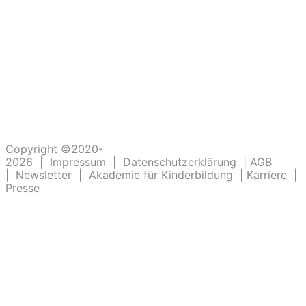
die dazu beitragen, dass unsere Kinder
Abenteuer erleben. Die Kinderlachen genießen,
Freudentänze feiern, aufgeschlagene Knie
verarzten und dreckige Fingernägel bürsten.
Unsere Ideen sollen Krippen-, Kindergarten-
und Grundschulkindern Abenteuer ermöglichen.
Copyright ©2020-
2026 |
Impressum
|
Datenschutzerklärung
|
AGB
|
Newsletter
|
Akademie für Kinderbildung
|
Karriere
|
Presse