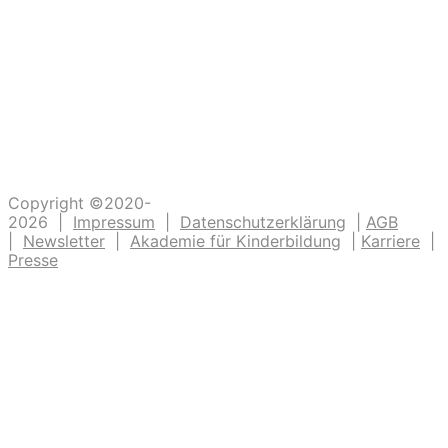
die dazu beitragen, dass unsere Kinder
Abenteuer erleben. Die Kinderlachen genießen,
Freudentänze feiern, aufgeschlagene Knie
verarzten und dreckige Fingernägel bürsten.
Unsere Ideen sollen Krippen-, Kindergarten-
und Grundschulkindern Abenteuer ermöglichen.
Copyright ©2020-
2026 |
Impressum
|
Datenschutzerklärung
|
AGB
|
Newsletter
|
Akademie für Kinderbildung
|
Karriere
|
Presse