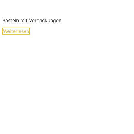
Basteln mit Verpackungen
Weiterlesen
Ideen und Angebote für
Kinder
Die langen Tage der Kindheit sind geprägt von
kleinen und großen Abenteuern. Sie sind voller
Geschichten von Mut und Neugier, Aufregung
und Freude. Kinder experimentieren, trainieren
und zeigen uns wilde Tiere und liebe
Gespenster hier im Abenteuer-Markt und das
ohne großen Aufwand. Lass Dich inspirieren…