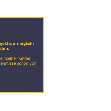
ojekte, ermöglicht
sten.
einzelner Kinder,
kenntisse schon von