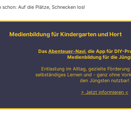
 schon: Auf die Plätze, Schnecken los!
Medienbildung für Kindergarten und Hort
Das
Abenteuer-Navi
, die App für DIY-Pr
Medienbildung für die Jüng
Entlastung im Alltag, gezielte Förderung 
selbständiges Lernen und - ganz ohne Vor
den Jüngsten nutzbar!
> Jetzt informieren <