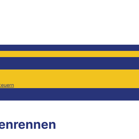
teuern
teuern
enrennen