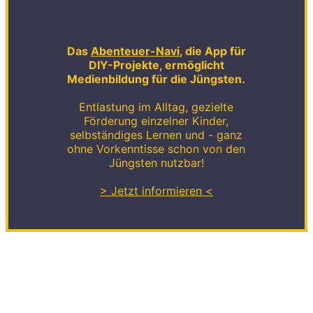
Das
Abenteuer-Navi
, die App für
DIY-Projekte, ermöglicht
Medienbildung für die Jüngsten.
Entlastung im Alltag, gezielte
Förderung einzelner Kinder,
selbständiges Lernen und - ganz
ohne Vorkenntisse schon von den
Jüngsten nutzbar!
> Jetzt informieren <