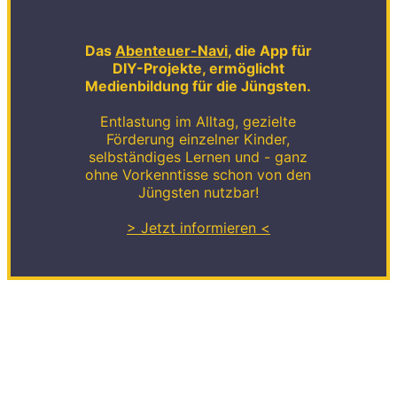
Das
Abenteuer-Navi
, die App für
DIY-Projekte, ermöglicht
Medienbildung für die Jüngsten.
Entlastung im Alltag, gezielte
Förderung einzelner Kinder,
selbständiges Lernen und - ganz
ohne Vorkenntisse schon von den
Jüngsten nutzbar!
> Jetzt informieren <