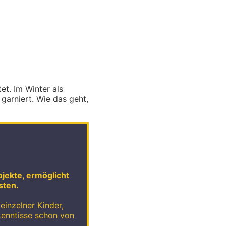
t. Im Winter als
arniert. Wie das geht,
ojekte, ermöglicht
sten.
einzelner Kinder,
kenntisse schon von