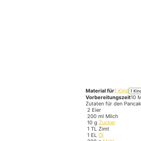
Material für
1 Kind
Vorbereitungszeit
10 M
Zutaten für den Pancak
2
Eier
200
ml
Milch
10
g
Zucker
1
TL
Zimt
1
EL
Öl