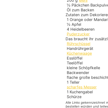
200
g
Mehl
½
Päckchen
Backpulv
Öl zum Backen
Zutaten zum Dekoriere
1
Orange oder Mandar
½
Apfel
4
Heidelbeeren
Puderzucker
Das braucht ihr zusätzl
Rührschüssel
Handrührgerät
Küchenwaage
Esslöffel
Teelöffel
kleine Schöpfkelle
Backwender
flache große beschich
1
Teller
scharfes Messer
1
Kuchengabel
Schürze
Alle Links gekennzeichnet
bestellen würden und teilwe