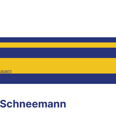
teuern
teuern
 Schneemann