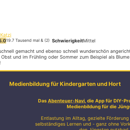
r
Katzi
5.0
19.7 Tausend mal & (2)
Schwierigkeit
Mittel
schnell gemacht und ebenso schnell wunderschön angerichte
bst und im Frühling oder Sommer zum Beispiel als Blume g
!
Medienbildung für Kindergarten und Hort
Das
Abenteuer-Navi
, die App für DIY-Pr
Medienbildung für die Jüng
Entlastung im Alltag, gezielte Förderung 
selbständiges Lernen und - ganz ohne Vor
den Jüngsten nutzbar!