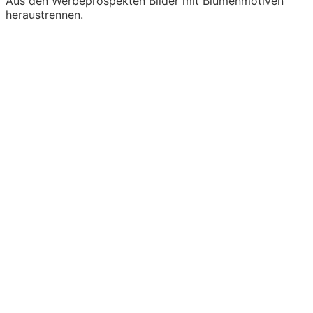
Aus den Werbeprospekten Bilder mit Blumenmotiven
heraustrennen.