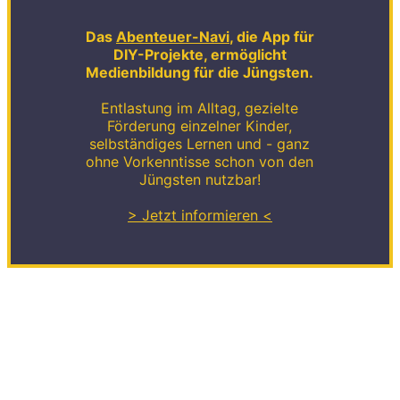
Das
Abenteuer-Navi
, die App für
DIY-Projekte, ermöglicht
Medienbildung für die Jüngsten.
Entlastung im Alltag, gezielte
Förderung einzelner Kinder,
selbständiges Lernen und - ganz
ohne Vorkenntisse schon von den
Jüngsten nutzbar!
> Jetzt informieren <