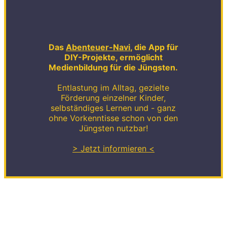
Das
Abenteuer-Navi
, die App für
DIY-Projekte, ermöglicht
Medienbildung für die Jüngsten.
Entlastung im Alltag, gezielte
Förderung einzelner Kinder,
selbständiges Lernen und - ganz
ohne Vorkenntisse schon von den
Jüngsten nutzbar!
> Jetzt informieren <