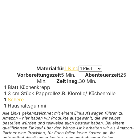
Material für
1 Kind
Vorbereitungszeit
5 Min.
Abenteuerzeit
25
Min.
Zeit insg.
30 Min.
1
Blatt Küchenkrepp
1
3 cm Stück Papprolle
z.B. Klorolle/ Küchenrolle
1
Schere
1
Haushaltsgummi
Alle Links gekennzeichnet mit einem Einkaufswagen
führen zu
Amazon - hier haben wir Produkte ausgewählt, die wir selbst
bestellen würden und teilweise auch bestellt haben. Bei einem
qualifizierten Einkauf über den Werbe-Link erhalten wir als Amazon-
Partner eine Provision, für Euch fallen keine Kosten an. Ihr
unterstützt damit unser kosten- und werbebanner-freies,