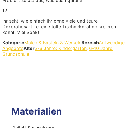
Probiert selbst aus, was euch gefällt!
12
Ihr seht, wie einfach ihr ohne viele und teure
Dekoratiosartikel eine tolle Tischdekoration kreieren
könnt. Viel Spaß!
Kategorie
Malen & Basteln & Werkeln
Bereich
Aufwendige
Angebote
Alter
3-6 Jahre: Kindergarten
,
6-10 Jahre:
Grundschule
Materialien
1
Blatt Küchenkrepp