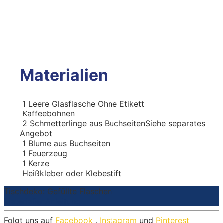
Materialien
1
Leere Glasflasche
Ohne Etikett
Kaffeebohnen
2
Schmetterlinge aus Buchseiten
Siehe separates
Angebot
1
Blume aus Buchseiten
1
Feuerzeug
1
Kerze
Heißkleber oder Klebestift
Tischdeko: Gefüllte Flaschen
Materialien
Anleitung
Folgt uns auf
Facebook
,
Instagram
und
Pinterest