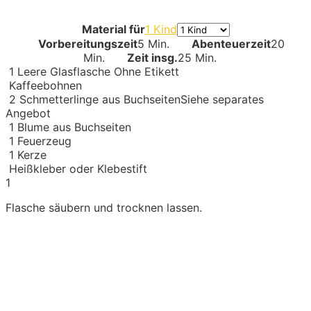
Material für
1 Kind
Vorbereitungszeit
5 Min.
Abenteuerzeit
20
Min.
Zeit insg.
25 Min.
1
Leere Glasflasche
Ohne Etikett
Kaffeebohnen
2
Schmetterlinge aus Buchseiten
Siehe separates
Angebot
1
Blume aus Buchseiten
1
Feuerzeug
1
Kerze
Heißkleber oder Klebestift
1
Flasche säubern und trocknen lassen.