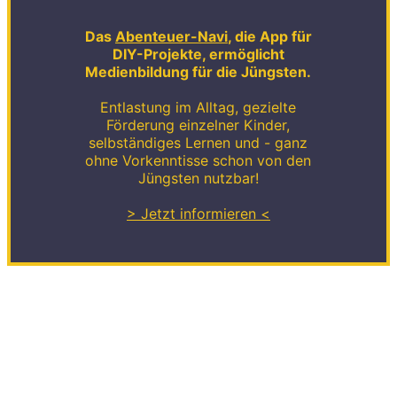
Das
Abenteuer-Navi
, die App für
DIY-Projekte, ermöglicht
Medienbildung für die Jüngsten.
Entlastung im Alltag, gezielte
Förderung einzelner Kinder,
selbständiges Lernen und - ganz
ohne Vorkenntisse schon von den
Jüngsten nutzbar!
> Jetzt informieren <