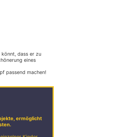
 könnt, dass er zu
chönerung eines
nopf passend machen!
ojekte, ermöglicht
sten.
einzelner Kinder,