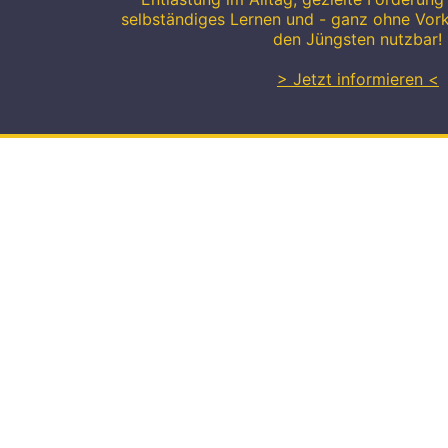
selbständiges Lernen und - ganz ohne Vor
den Jüngsten nutzbar!
> Jetzt informieren <