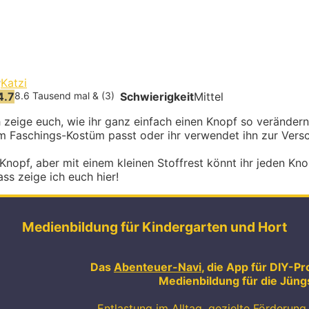
r
Katzi
4.7
8.6 Tausend mal & (3)
Schwierigkeit
Mittel
zeige euch, wie ihr ganz einfach einen Knopf so verändern
m Faschings-Kostüm passt oder ihr verwendet ihn zur Vers
 Knopf, aber mit einem kleinen Stoffrest könnt ihr jeden K
ass zeige ich euch hier!
Medienbildung für Kindergarten und Hort
Das
Abenteuer-Navi
, die App für DIY-Pr
Medienbildung für die Jüng
Entlastung im Alltag, gezielte Förderung 