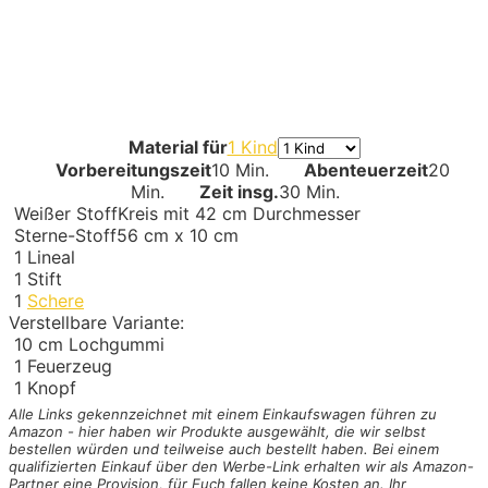
Material für
1 Kind
Vorbereitungszeit
10 Min.
Abenteuerzeit
20
Min.
Zeit insg.
30 Min.
Weißer Stoff
Kreis mit 42 cm Durchmesser
Sterne-Stoff
56 cm x 10 cm
1
Lineal
1
Stift
1
Schere
Verstellbare Variante:
10 cm Lochgummi
1
Feuerzeug
1
Knopf
Alle Links gekennzeichnet mit einem Einkaufswagen
führen zu
Amazon - hier haben wir Produkte ausgewählt, die wir selbst
bestellen würden und teilweise auch bestellt haben. Bei einem
qualifizierten Einkauf über den Werbe-Link erhalten wir als Amazon-
Partner eine Provision, für Euch fallen keine Kosten an. Ihr