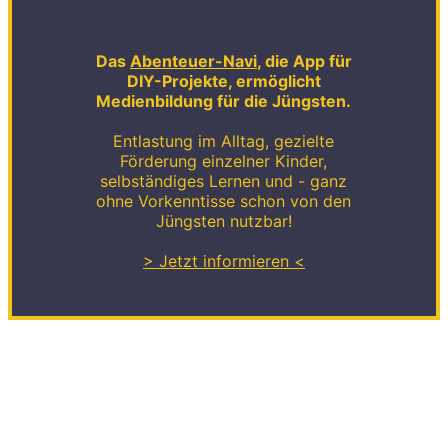
Das
Abenteuer-Navi
, die App für
DIY-Projekte, ermöglicht
Medienbildung für die Jüngsten.
Entlastung im Alltag, gezielte
Förderung einzelner Kinder,
selbständiges Lernen und - ganz
ohne Vorkenntisse schon von den
Jüngsten nutzbar!
> Jetzt informieren <