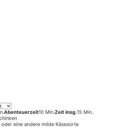
n.
Abenteuerzeit
10 Min.
Zeit insg.
15 Min.
chinken
e
oder eine andere milde Käsesorte