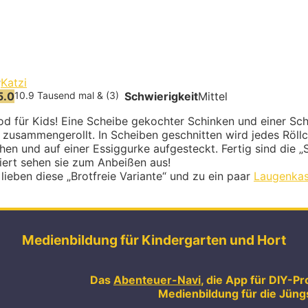
r
Katzi
5.0
10.9 Tausend mal & (3)
Schwierigkeit
Mittel
od für Kids! Eine Scheibe gekochter Schinken und einer S
 zusammengerollt. In Scheiben geschnitten wird jedes Röll
en und auf einer Essiggurke aufgesteckt. Fertig sind die 
viert sehen sie zum Anbeißen aus!
 lieben diese „Brotfreie Variante“ und zu ein paar
Laugenkas
Medienbildung für Kindergarten und Hort
Das
Abenteuer-Navi
, die App für DIY-Pr
Medienbildung für die Jüng