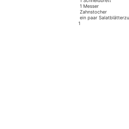
1 Schneidbrett
1 Messer
Zahnstocher
ein paar Salatblätter
zu
1