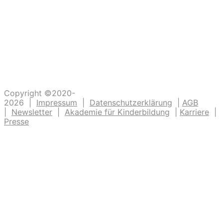
Abenteuer erleben. Die Kinderlachen genießen,
Freudentänze feiern, aufgeschlagene Knie
verarzten und dreckige Fingernägel bürsten.
Unsere Ideen sollen Krippen-, Kindergarten-
und Grundschulkindern Abenteuer ermöglichen.
Copyright ©2020-
2026 |
Impressum
|
Datenschutzerklärung
|
AGB
|
Newsletter
|
Akademie für Kinderbildung
|
Karriere
|
Presse