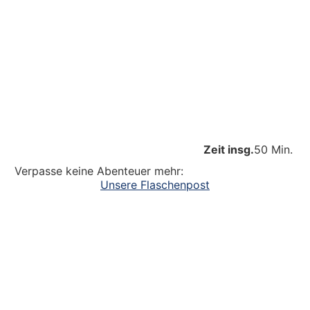
Zeit insg.
50 Min.
Verpasse keine Abenteuer mehr:
Unsere Flaschenpost
Ein großer Dank an alle
die dazu beitragen, dass unsere Kinder