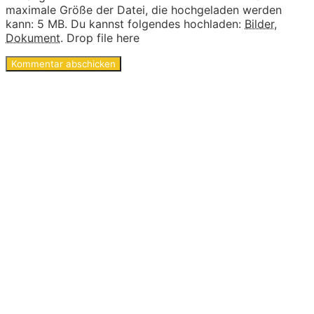
maximale Größe der Datei, die hochgeladen werden
kann: 5 MB.
Du kannst folgendes hochladen:
Bilder
,
Dokument
.
Drop file here
Ideen und Angebote für
Kinder
Die langen Tage der Kindheit sind geprägt von
kleinen und großen Abenteuern. Sie sind voller
Geschichten von Mut und Neugier, Aufregung
und Freude. Kinder experimentieren, trainieren
und zeigen uns wilde Tiere und liebe
Gespenster hier im Abenteuer-Markt und das
ohne großen Aufwand. Lass Dich inspirieren…