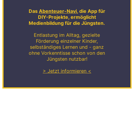
Das
Abenteuer-Navi
, die App für
DIY-Projekte, ermöglicht
Medienbildung für die Jüngsten.
Entlastung im Alltag, gezielte
Förderung einzelner Kinder,
selbständiges Lernen und - ganz
ohne Vorkenntisse schon von den
Jüngsten nutzbar!
> Jetzt informieren <