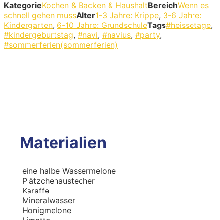
Kategorie
Kochen & Backen & Haushalt
Bereich
Wenn es
schnell gehen muss
Alter
1-3 Jahre: Krippe
,
3-6 Jahre:
Kindergarten
,
6-10 Jahre: Grundschule
Tags
#heissetage
,
#kindergeburtstag
,
#navi
,
#navius
,
#party
,
#sommerferien(sommerferien)
Materialien
eine halbe Wassermelone
Plätzchenaustecher
Karaffe
Mineralwasser
Honigmelone
Limette