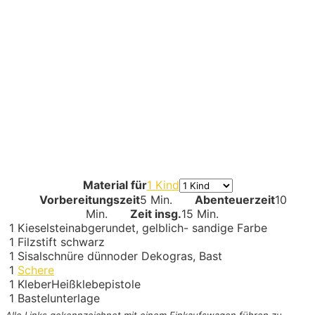
Material für
1 Kind
Vorbereitungszeit
5 Min.
Abenteuerzeit
10
Min.
Zeit insg.
15 Min.
1
Kieselstein
abgerundet, gelblich- sandige Farbe
1
Filzstift schwarz
1
Sisalschnüre dünn
oder Dekogras, Bast
1
Schere
1
Kleber
Heißklebepistole
1
Bastelunterlage