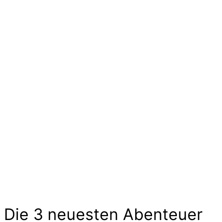
Ideen und Angebote für
Kinder
Die langen Tage der Kindheit sind geprägt von
kleinen und großen Abenteuern. Sie sind voller
Geschichten von Mut und Neugier, Aufregung
und Freude. Kinder experimentieren, trainieren
und zeigen uns wilde Tiere und liebe
Gespenster hier im Abenteuer-Markt und das
ohne großen Aufwand. Lass Dich inspirieren…
Die 3 neuesten Abenteuer