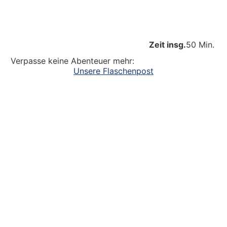
Zeit insg.
50 Min.
Verpasse keine Abenteuer mehr:
Unsere Flaschenpost
Ein großer Dank an alle
die dazu beitragen, dass unsere Kinder
Abenteuer erleben. Die Kinderlachen genießen,
Freudentänze feiern, aufgeschlagene Knie
verarzten und dreckige Fingernägel bürsten.
Unsere Ideen sollen Krippen-, Kindergarten-
und Grundschulkindern Abenteuer ermöglichen.