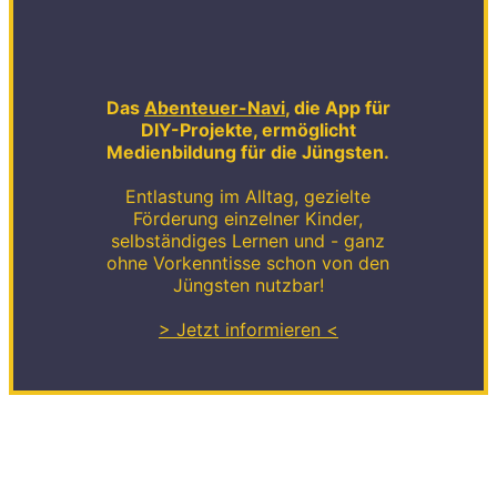
Das
Abenteuer-Navi
, die App für
DIY-Projekte, ermöglicht
Medienbildung für die Jüngsten.
Entlastung im Alltag, gezielte
Förderung einzelner Kinder,
selbständiges Lernen und - ganz
ohne Vorkenntisse schon von den
Jüngsten nutzbar!
> Jetzt informieren <