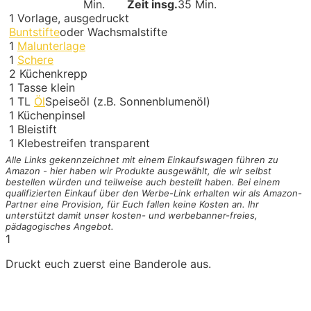
Min.
Zeit insg.
35 Min.
1
Vorlage, ausgedruckt
Buntstifte
oder Wachsmalstifte
1
Malunterlage
1
Schere
2
Küchenkrepp
1
Tasse klein
1
TL
Öl
Speiseöl (z.B. Sonnenblumenöl)
1
Küchenpinsel
1
Bleistift
1
Klebestreifen transparent
Alle Links gekennzeichnet mit einem Einkaufswagen
führen zu
Amazon - hier haben wir Produkte ausgewählt, die wir selbst
bestellen würden und teilweise auch bestellt haben. Bei einem
qualifizierten Einkauf über den Werbe-Link erhalten wir als Amazon-
Partner eine Provision, für Euch fallen keine Kosten an. Ihr
unterstützt damit unser kosten- und werbebanner-freies,
pädagogisches Angebot.
1
Druckt euch zuerst eine Banderole aus.