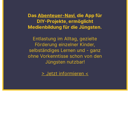
Das
Abenteuer-Navi
, die App für
DIY-Projekte, ermöglicht
Medienbildung für die Jüngsten.
Entlastung im Alltag, gezielte
Förderung einzelner Kinder,
selbständiges Lernen und - ganz
ohne Vorkenntisse schon von den
Jüngsten nutzbar!
> Jetzt informieren <