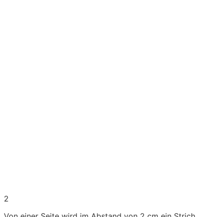
2
Von einer Seite wird im Abstand von 2 cm ein Strich