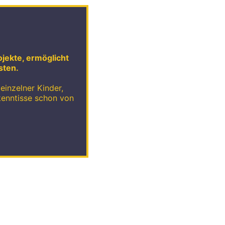
ojekte, ermöglicht
sten.
einzelner Kinder,
kenntisse schon von