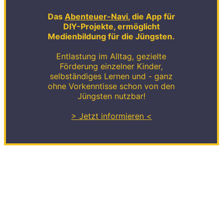
Das
Abenteuer-Navi
, die App für
DIY-Projekte, ermöglicht
Medienbildung für die Jüngsten.
Entlastung im Alltag, gezielte
Förderung einzelner Kinder,
selbständiges Lernen und - ganz
ohne Vorkenntisse schon von den
Jüngsten nutzbar!
> Jetzt informieren <