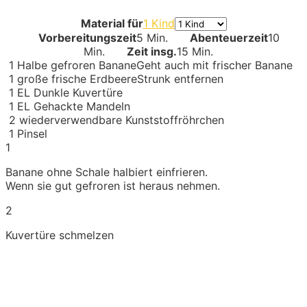
Material für
1 Kind
Vorbereitungszeit
5 Min.
Abenteuerzeit
10
Min.
Zeit insg.
15 Min.
1
Halbe gefroren Banane
Geht auch mit frischer Banane
1
große frische Erdbeere
Strunk entfernen
1
EL
Dunkle Kuvertüre
1
EL
Gehackte Mandeln
2
wiederverwendbare Kunststoffröhrchen
1
Pinsel
1
Banane ohne Schale halbiert einfrieren.
Wenn sie gut gefroren ist heraus nehmen.
2
Kuvertüre schmelzen