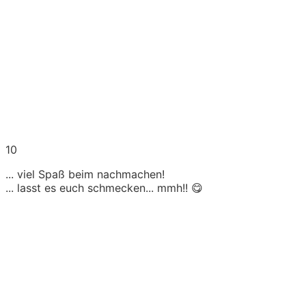
10
... viel Spaß beim nachmachen!
... lasst es euch schmecken... mmh!! 😋