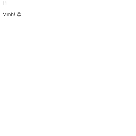
11
Mmh! 😋