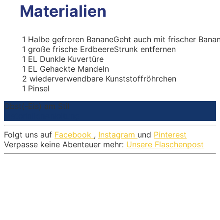
Materialien
1
Halbe gefroren Banane
Geht auch mit frischer Bana
1
große frische Erdbeere
Strunk entfernen
1
EL
Dunkle Kuvertüre
1
EL
Gehackte Mandeln
2
wiederverwendbare Kunststoffröhrchen
1
Pinsel
Obst(-Eis) am Stil
Materialien
Anleitung
Folgt uns auf
Facebook
,
Instagram
und
Pinterest
Verpasse keine Abenteuer mehr:
Unsere Flaschenpost