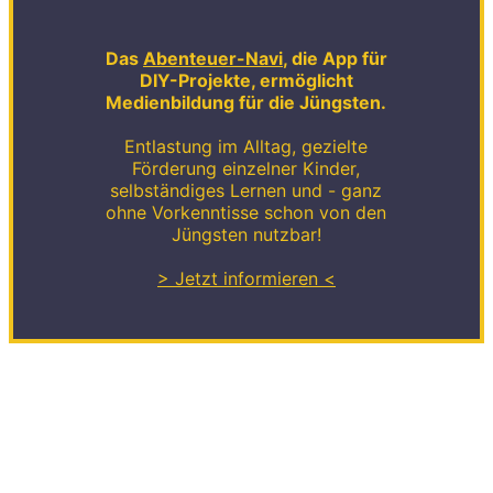
Das
Abenteuer-Navi
, die App für
DIY-Projekte, ermöglicht
Medienbildung für die Jüngsten.
Entlastung im Alltag, gezielte
Förderung einzelner Kinder,
selbständiges Lernen und - ganz
ohne Vorkenntisse schon von den
Jüngsten nutzbar!
> Jetzt informieren <