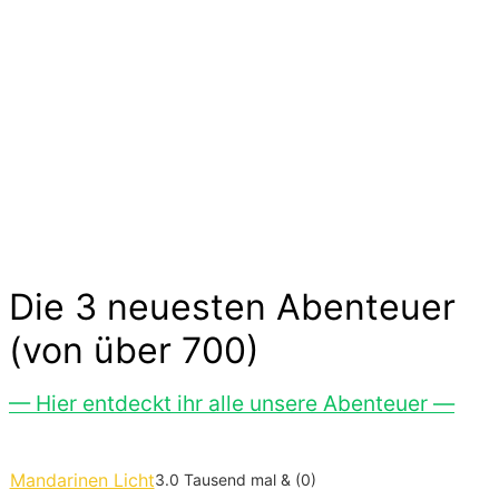
kleinen und großen Abenteuern. Sie sind voller
Geschichten von Mut und Neugier, Aufregung
und Freude. Kinder experimentieren, trainieren
und zeigen uns wilde Tiere und liebe
Gespenster hier im Abenteuer-Markt und das
ohne großen Aufwand. Lass Dich inspirieren…
Die 3 neuesten Abenteuer
(von über 700)
— Hier entdeckt ihr alle unsere Abenteuer —
Mandarinen Licht
3.0 Tausend mal & (0)