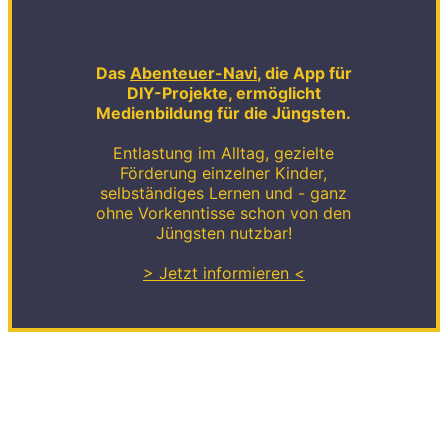
Das
Abenteuer-Navi
, die App für
DIY-Projekte, ermöglicht
Medienbildung für die Jüngsten.
Entlastung im Alltag, gezielte
Förderung einzelner Kinder,
selbständiges Lernen und - ganz
ohne Vorkenntisse schon von den
Jüngsten nutzbar!
> Jetzt informieren <