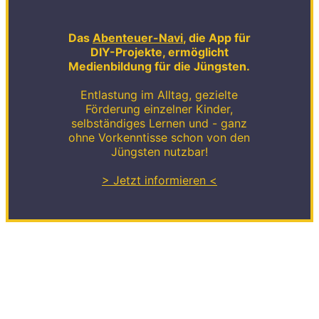
Das
Abenteuer-Navi
, die App für
DIY-Projekte, ermöglicht
Medienbildung für die Jüngsten.
Entlastung im Alltag, gezielte
Förderung einzelner Kinder,
selbständiges Lernen und - ganz
ohne Vorkenntisse schon von den
Jüngsten nutzbar!
> Jetzt informieren <