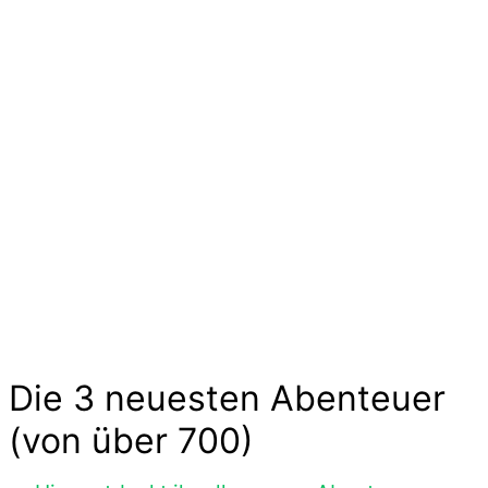
Kinder
Die langen Tage der Kindheit sind geprägt von
kleinen und großen Abenteuern. Sie sind voller
Geschichten von Mut und Neugier, Aufregung
und Freude. Kinder experimentieren, trainieren
und zeigen uns wilde Tiere und liebe
Gespenster hier im Abenteuer-Markt und das
ohne großen Aufwand. Lass Dich inspirieren…
Die 3 neuesten Abenteuer
(von über 700)