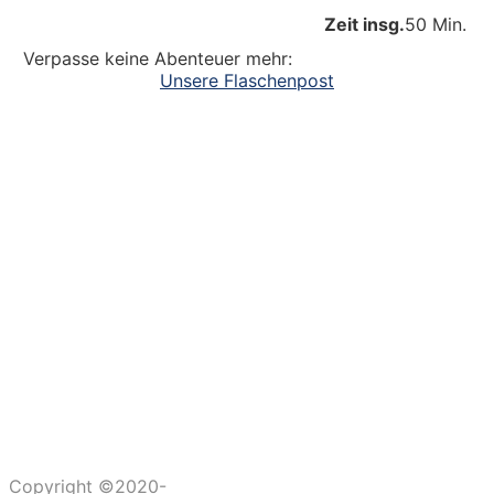
Zeit insg.
50 Min.
Verpasse keine Abenteuer mehr:
Unsere Flaschenpost
Ein großer Dank an alle
die dazu beitragen, dass unsere Kinder
Abenteuer erleben. Die Kinderlachen genießen,
Freudentänze feiern, aufgeschlagene Knie
verarzten und dreckige Fingernägel bürsten.
Unsere Ideen sollen Krippen-, Kindergarten-
und Grundschulkindern Abenteuer ermöglichen.
Copyright ©2020-