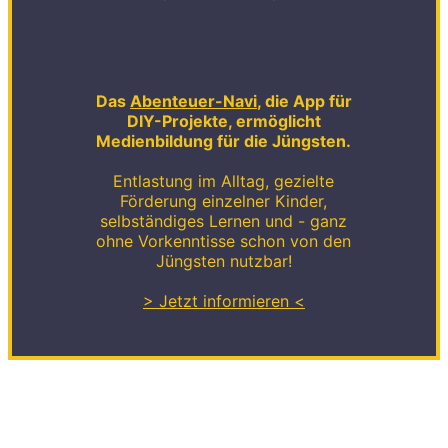
Das
Abenteuer-Navi
, die App für
DIY-Projekte, ermöglicht
Medienbildung für die Jüngsten.
Entlastung im Alltag, gezielte
Förderung einzelner Kinder,
selbständiges Lernen und - ganz
ohne Vorkenntisse schon von den
Jüngsten nutzbar!
> Jetzt informieren <