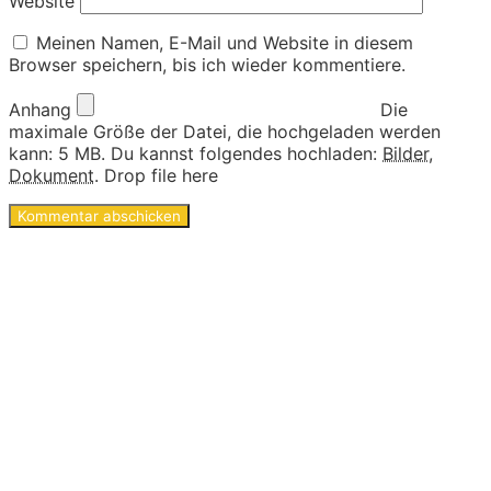
Website
Meinen Namen, E-Mail und Website in diesem
Browser speichern, bis ich wieder kommentiere.
Anhang
Die
maximale Größe der Datei, die hochgeladen werden
kann: 5 MB.
Du kannst folgendes hochladen:
Bilder
,
Dokument
.
Drop file here
Ideen und Angebote für
Kinder
Die langen Tage der Kindheit sind geprägt von
kleinen und großen Abenteuern. Sie sind voller
Geschichten von Mut und Neugier, Aufregung