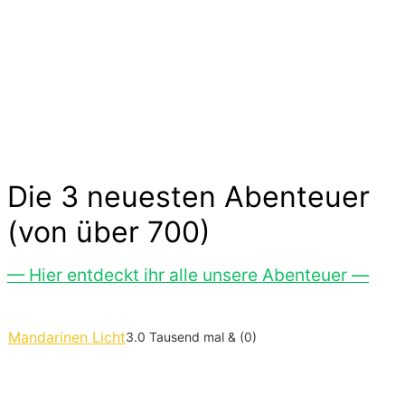
und Freude. Kinder experimentieren, trainieren
und zeigen uns wilde Tiere und liebe
Gespenster hier im Abenteuer-Markt und das
ohne großen Aufwand. Lass Dich inspirieren…
Die 3 neuesten Abenteuer
(von über 700)
— Hier entdeckt ihr alle unsere Abenteuer —
Mandarinen Licht
3.0 Tausend mal & (0)