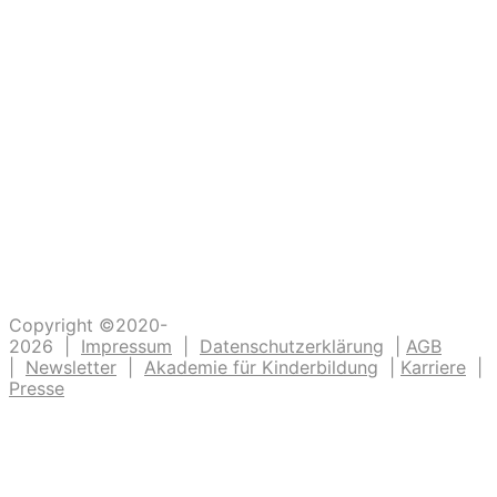
Ein großer Dank an alle
die dazu beitragen, dass unsere Kinder
Abenteuer erleben. Die Kinderlachen genießen,
Freudentänze feiern, aufgeschlagene Knie
verarzten und dreckige Fingernägel bürsten.
Unsere Ideen sollen Krippen-, Kindergarten-
und Grundschulkindern Abenteuer ermöglichen.
Copyright ©2020-
2026 |
Impressum
|
Datenschutzerklärung
|
AGB
|
Newsletter
|
Akademie für Kinderbildung
|
Karriere
|
Presse