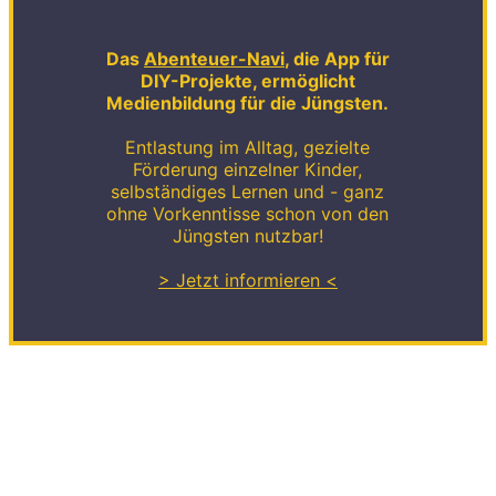
Das
Abenteuer-Navi
, die App für
DIY-Projekte, ermöglicht
Medienbildung für die Jüngsten.
Entlastung im Alltag, gezielte
Förderung einzelner Kinder,
selbständiges Lernen und - ganz
ohne Vorkenntisse schon von den
Jüngsten nutzbar!
> Jetzt informieren <