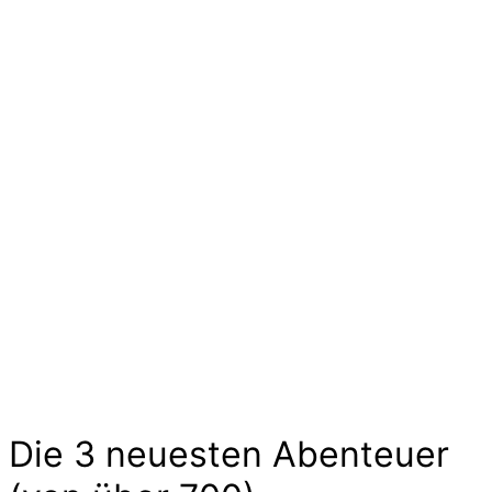
Ideen und Angebote für
Kinder
Die langen Tage der Kindheit sind geprägt von
kleinen und großen Abenteuern. Sie sind voller
Geschichten von Mut und Neugier, Aufregung
und Freude. Kinder experimentieren, trainieren
und zeigen uns wilde Tiere und liebe
Gespenster hier im Abenteuer-Markt und das
ohne großen Aufwand. Lass Dich inspirieren…
Die 3 neuesten Abenteuer