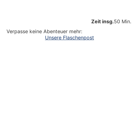
Zeit insg.
50 Min.
Verpasse keine Abenteuer mehr:
Unsere Flaschenpost
Ein großer Dank an alle
die dazu beitragen, dass unsere Kinder
Abenteuer erleben. Die Kinderlachen genießen,
Freudentänze feiern, aufgeschlagene Knie
verarzten und dreckige Fingernägel bürsten.
Unsere Ideen sollen Krippen-, Kindergarten-
und Grundschulkindern Abenteuer ermöglichen.