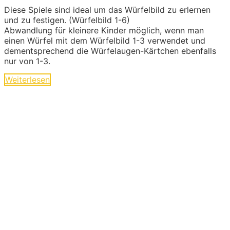
Diese Spiele sind ideal um das Würfelbild zu erlernen
und zu festigen. (Würfelbild 1-6)
Abwandlung für kleinere Kinder möglich, wenn man
einen Würfel mit dem Würfelbild 1-3 verwendet und
dementsprechend die Würfelaugen-Kärtchen ebenfalls
nur von 1-3.
Weiterlesen
Ideen und Angebote für
Kinder
Die langen Tage der Kindheit sind geprägt von
kleinen und großen Abenteuern. Sie sind voller
Geschichten von Mut und Neugier, Aufregung
und Freude. Kinder experimentieren, trainieren
und zeigen uns wilde Tiere und liebe