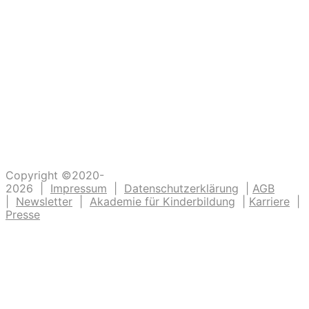
Ein großer Dank an alle
die dazu beitragen, dass unsere Kinder
Abenteuer erleben. Die Kinderlachen genießen,
Freudentänze feiern, aufgeschlagene Knie
verarzten und dreckige Fingernägel bürsten.
Unsere Ideen sollen Krippen-, Kindergarten-
und Grundschulkindern Abenteuer ermöglichen.
Copyright ©2020-
2026 |
Impressum
|
Datenschutzerklärung
|
AGB
|
Newsletter
|
Akademie für Kinderbildung
|
Karriere
|
Presse