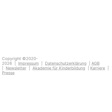
die dazu beitragen, dass unsere Kinder
Abenteuer erleben. Die Kinderlachen genießen,
Freudentänze feiern, aufgeschlagene Knie
verarzten und dreckige Fingernägel bürsten.
Unsere Ideen sollen Krippen-, Kindergarten-
und Grundschulkindern Abenteuer ermöglichen.
Copyright ©2020-
2026 |
Impressum
|
Datenschutzerklärung
|
AGB
|
Newsletter
|
Akademie für Kinderbildung
|
Karriere
|
Presse