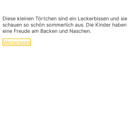
Diese kleinen Törtchen sind ein Leckerbissen und sie
schauen so schön sommerlich aus. Die Kinder haben
eine Freude am Backen und Naschen.
Weiterlesen
Ideen und Angebote für
Kinder
Die langen Tage der Kindheit sind geprägt von
kleinen und großen Abenteuern. Sie sind voller
Geschichten von Mut und Neugier, Aufregung
und Freude. Kinder experimentieren, trainieren
und zeigen uns wilde Tiere und liebe
Gespenster hier im Abenteuer-Markt und das