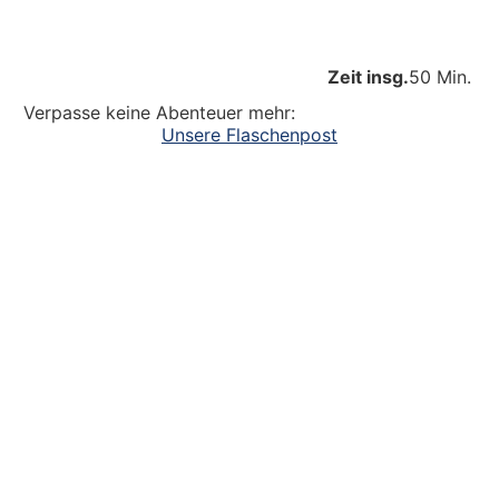
Zeit insg.
50 Min.
Verpasse keine Abenteuer mehr:
Unsere Flaschenpost
Ein großer Dank an alle
die dazu beitragen, dass unsere Kinder
Abenteuer erleben. Die Kinderlachen genießen,
Freudentänze feiern, aufgeschlagene Knie
verarzten und dreckige Fingernägel bürsten.
Unsere Ideen sollen Krippen-, Kindergarten-
und Grundschulkindern Abenteuer ermöglichen.