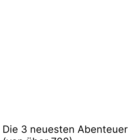
Ideen und Angebote für
Kinder
Die langen Tage der Kindheit sind geprägt von
kleinen und großen Abenteuern. Sie sind voller
Geschichten von Mut und Neugier, Aufregung
und Freude. Kinder experimentieren, trainieren
und zeigen uns wilde Tiere und liebe
Gespenster hier im Abenteuer-Markt und das
ohne großen Aufwand. Lass Dich inspirieren…
Die 3 neuesten Abenteuer