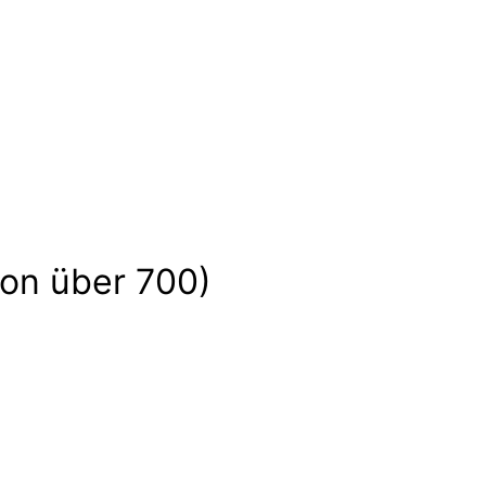
er
leinen und großen Abenteuern. Sie sind voller Ge
zeigen uns wilde Tiere und liebe Gespenster hier
on über 700)