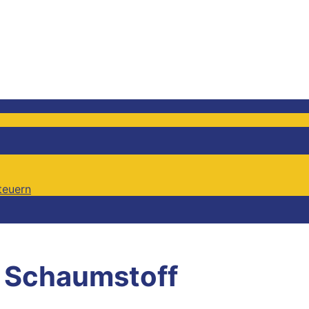
teuern
teuern
:
Schaumstoff