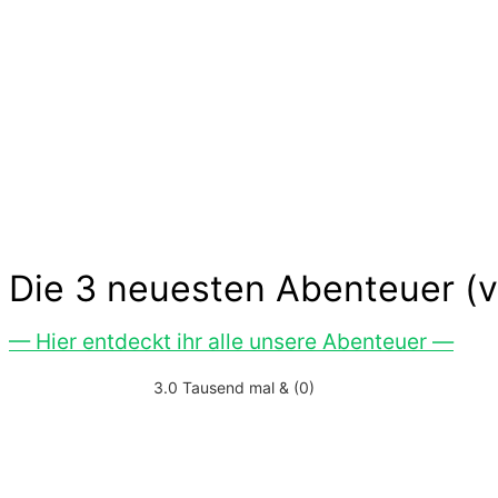
Ideen und Angebote für Kind
Die langen Tage der Kindheit sind geprägt von k
Freude. Kinder experimentieren, trainieren und 
Aufwand. Lass Dich inspirieren…
Die 3 neuesten Abenteuer (v
— Hier entdeckt ihr alle unsere Abenteuer —
3.0 Tausend mal & (0)