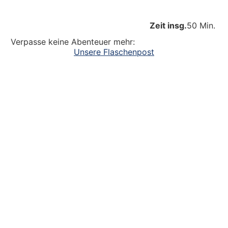
Zeit insg.
50 Min.
Verpasse keine Abenteuer mehr:
Unsere Flaschenpost
Ein großer Dank an alle
die dazu beitragen, dass unsere Kinder
Abenteuer erleben. Die Kinderlachen genießen,
Freudentänze feiern, aufgeschlagene Knie
verarzten und dreckige Fingernägel bürsten.
Unsere Ideen sollen Krippen-, Kindergarten-
und Grundschulkindern Abenteuer ermöglichen.