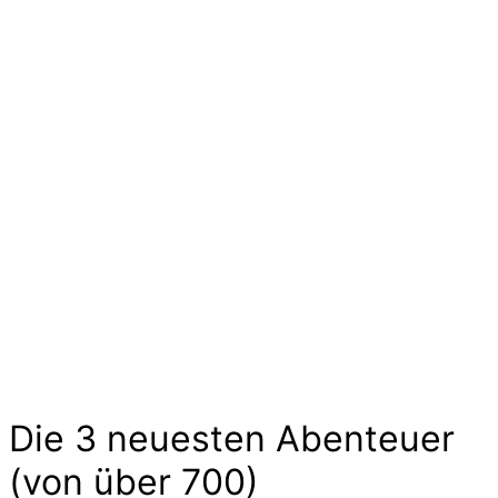
Ideen und Angebote für
Kinder
Die langen Tage der Kindheit sind geprägt von
kleinen und großen Abenteuern. Sie sind voller
Geschichten von Mut und Neugier, Aufregung
und Freude. Kinder experimentieren, trainieren
und zeigen uns wilde Tiere und liebe
Gespenster hier im Abenteuer-Markt und das
ohne großen Aufwand. Lass Dich inspirieren…
Die 3 neuesten Abenteuer
(von über 700)